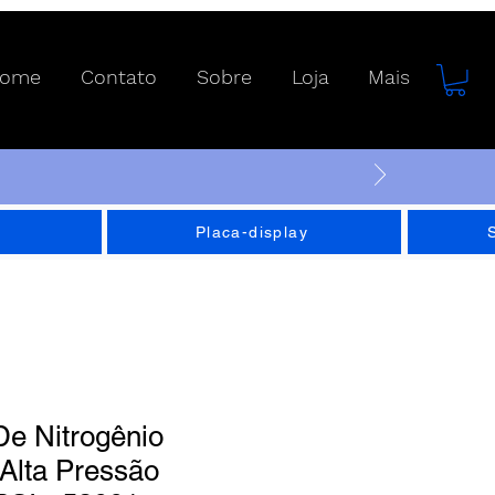
ome
Contato
Sobre
Loja
Mais
Placa-display
De Nitrogênio
Alta Pressão