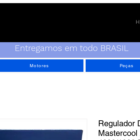
H
Entregamos em todo BRASIL
Motores
Peças
Regulador 
Mastercool 