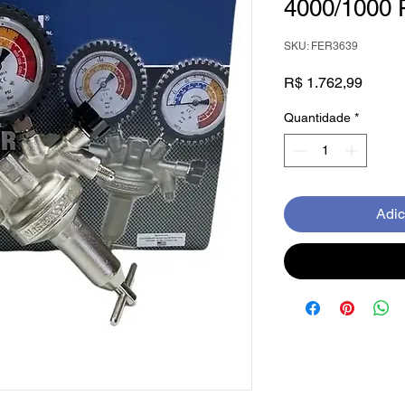
4000/1000 
SKU: FER3639
Preço
R$ 1.762,99
Quantidade
*
Adic