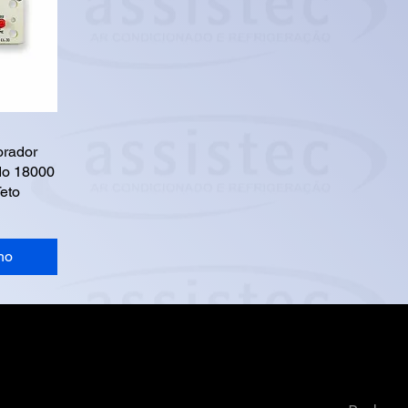
orador
do 18000
eto
ho