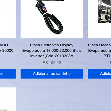
CABO
Placa Eletrônica Display
Placa Recep
 80000
Evaporadora 18.000-22.000 Btu's
Evaporadora 
Inverter (Cód. 2013328A
BTU
Preço
R$ 100,99
ho
Adicionar ao carrinho
Adicio