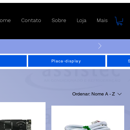
ome
Contato
Sobre
Loja
Mais
Placa-display
Ordenar:
Nome A - Z