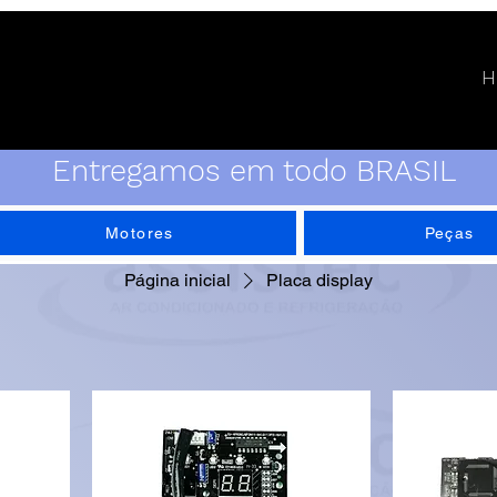
H
Entregamos em todo BRASIL
Motores
Peças
Página inicial
Placa display