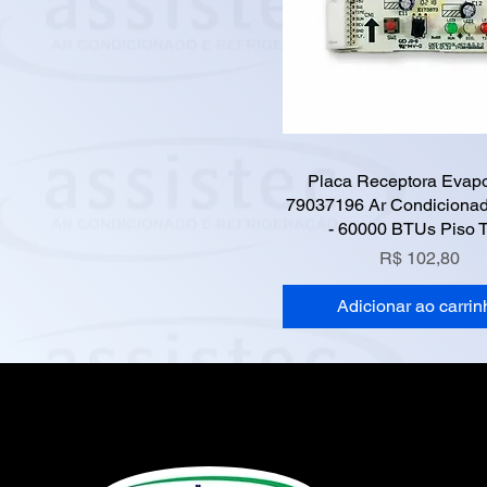
Placa Receptora Evap
79037196 Ar Condiciona
- 60000 BTUs Piso T
Preço
R$ 102,80
Adicionar ao carrin