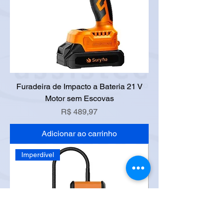
Furadeira de Impacto a Bateria 21 V
Motor sem Escovas
Preço
R$ 489,97
Adicionar ao carrinho
Imperdível