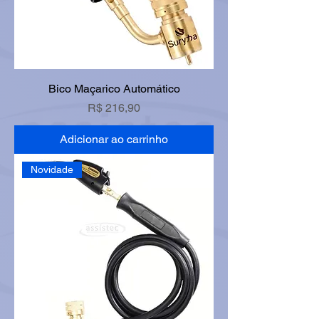
Bico Maçarico Automático
Preço
R$ 216,90
Adicionar ao carrinho
Novidade