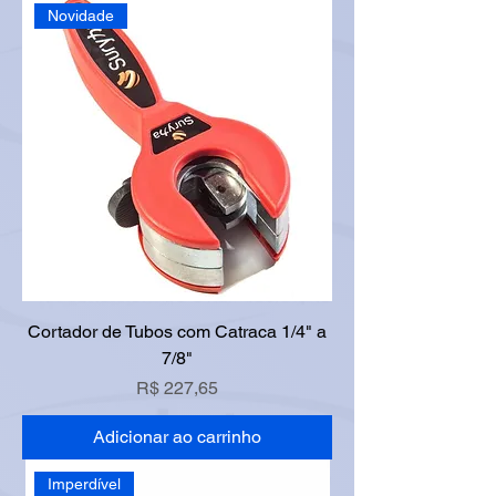
Novidade
Cortador de Tubos com Catraca 1/4" a
7/8"
Preço
R$ 227,65
Adicionar ao carrinho
Imperdível