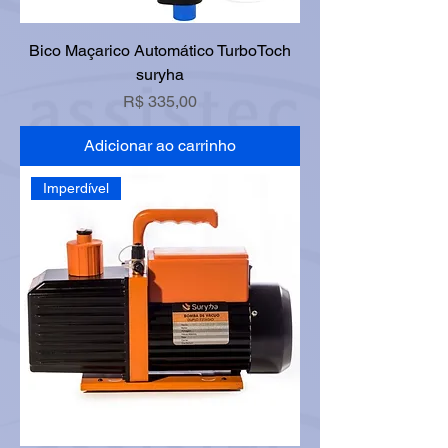
Bico Maçarico Automático TurboToch
suryha
Preço
R$ 335,00
Adicionar ao carrinho
Imperdível