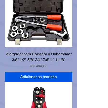
Alargador com Cortador e Rebarbador
3/8" 1/2" 5/8" 3/4" 7/8" 1" 1-1/8"
Preço
R$ 999,00
Adicionar ao carrinho