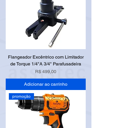
Flangeador Excêntrico com Limitador
de Torque 1/4"A 3/4" Parafusadeira
Preço
R$ 499,00
Adicionar ao carrinho
promoção