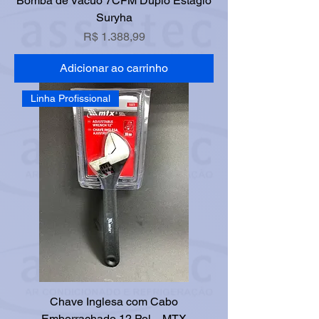
Bomba de Vácuo 7CFM Duplo Estágio
Suryha
Preço
R$ 1.388,99
Adicionar ao carrinho
Linha Profissional
Chave Inglesa com Cabo
Emborrachado 12 Pol. - MTX