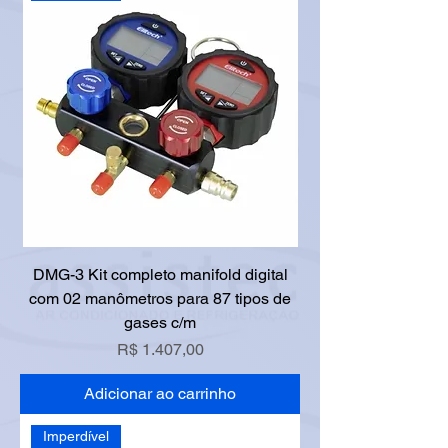
DMG-3 Kit completo manifold digital
com 02 manômetros para 87 tipos de
gases c/m
Preço
R$ 1.407,00
Adicionar ao carrinho
Imperdível