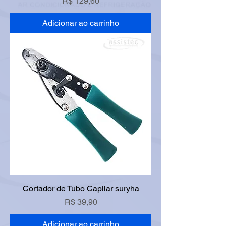
Preço
R$ 129,60
Adicionar ao carrinho
Cortador de Tubo Capilar suryha
Preço
R$ 39,90
Adicionar ao carrinho