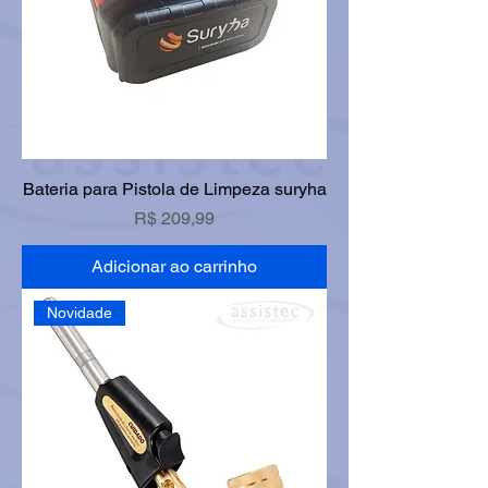
Bateria para Pistola de Limpeza suryha
Preço
R$ 209,99
Adicionar ao carrinho
Novidade