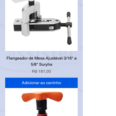
Flangeador de Mesa Ajustável 3/16" a
5/8" Suryha
Preço
R$ 181,00
Adicionar ao carrinho