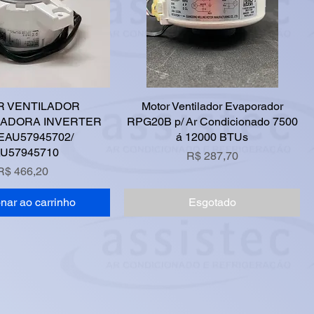
R VENTILADOR
Motor Ventilador Evaporador
ADORA INVERTER
RPG20B p/ Ar Condicionado 7500
 EAU57945702/
á 12000 BTUs
U57945710
Preço
R$ 287,70
Preço
R$ 466,20
nar ao carrinho
Esgotado