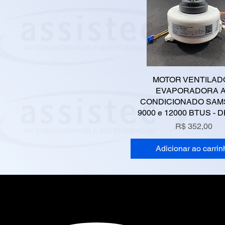
MOTOR VENTILAD
EVAPORADORA 
CONDICIONADO SA
9000 e 12000 BTUS - D
Preço
R$ 352,00
Adicionar ao carrin