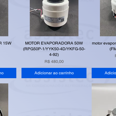
R 15W
MOTOR EVAPORADORA 50W
motor evapo
(RPG50P-1/YYK50-4D/YKFG-50-
(F
4-92)
Preço
R$ 480,00
ho
Adicionar ao carrinho
Adicio