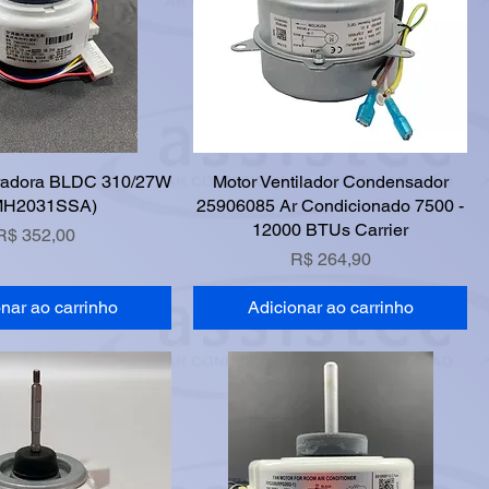
radora BLDC 310/27W
Motor Ventilador Condensador
MH2031SSA)
25906085 Ar Condicionado 7500 -
12000 BTUs Carrier
Preço
R$ 352,00
Preço
R$ 264,90
nar ao carrinho
Adicionar ao carrinho