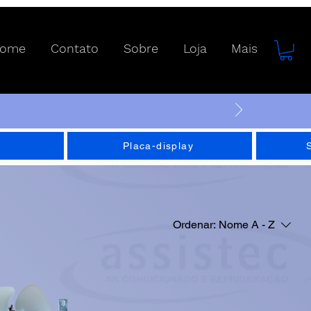
ome
Contato
Sobre
Loja
Mais
Placa-display
Ordenar:
Nome A - Z