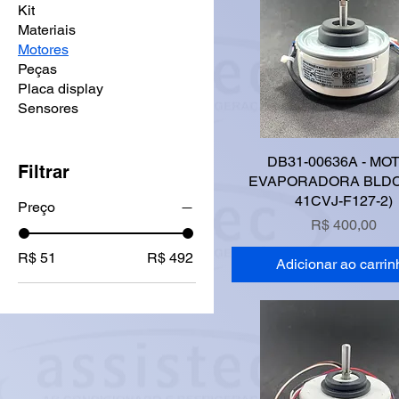
Kit
Materiais
Motores
Peças
Placa display
Sensores
DB31-00636A - MO
Filtrar
EVAPORADORA BLDC 
41CVJ-F127-2)
Preço
Preço
R$ 400,00
R$ 51
R$ 492
Adicionar ao carrin