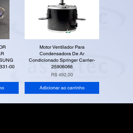
OR
Motor Ventilador Para
AR
Condensadora De Ar
MSUNG
Condicionado Springer Carrier-
B31-00
25906066
Preço
R$ 492,00
ho
Adicionar ao carrinho