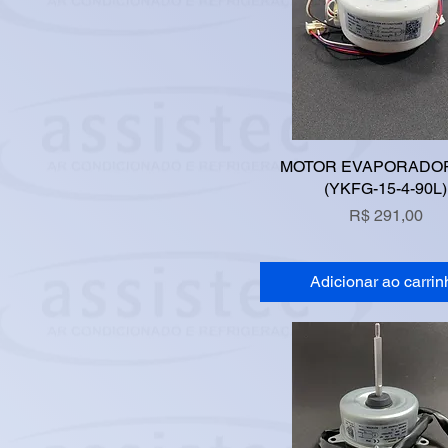
MOTOR EVAPORADO
(YKFG-15-4-90L)
Preço
R$ 291,00
Adicionar ao carrin