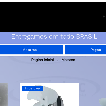
H
Entregamos em todo BRASIL
Motores
Peças
Página inicial
Motores
Imperdível