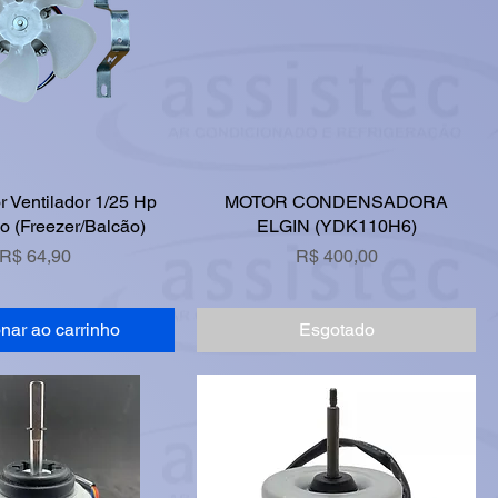
r Ventilador 1/25 Hp
MOTOR CONDENSADORA
co (Freezer/Balcão)
ELGIN (YDK110H6)
Preço
Preço
R$ 64,90
R$ 400,00
nar ao carrinho
Esgotado