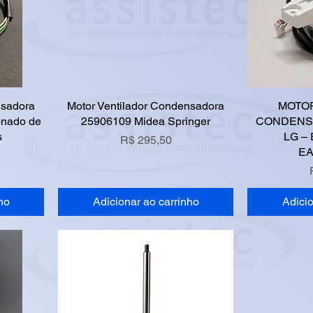
nsadora
Motor Ventilador Condensadora
MOTO
onado de
25906109 Midea Springer
CONDENS
s
LG –
Preço
R$ 295,50
EA
ho
Adicionar ao carrinho
Adicio