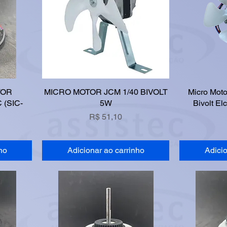
TOR
MICRO MOTOR JCM 1/40 BIVOLT
Micro Moto
(SIC-
5W
Bivolt El
Preço
R$ 51,10
ho
Adicionar ao carrinho
Adicio