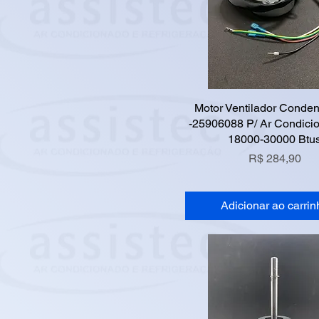
Motor Ventilador Conde
-25906088 P/ Ar Condici
18000-30000 Btu
Preço
R$ 284,90
Adicionar ao carrin