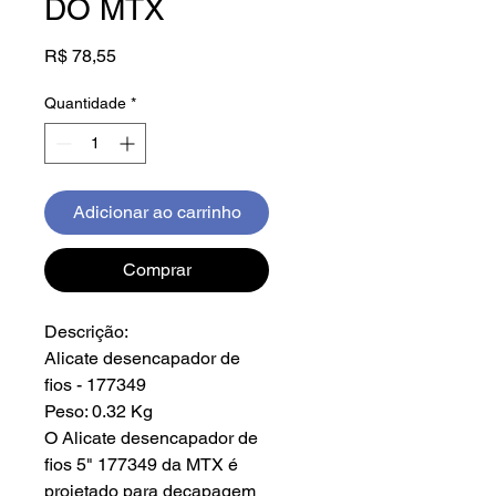
DO MTX
Preço
R$ 78,55
Quantidade
*
Adicionar ao carrinho
Comprar
Descrição:
Alicate desencapador de
fios - 177349
Peso: 0.32 Kg
O Alicate desencapador de
fios 5" 177349 da MTX é
projetado para decapagem