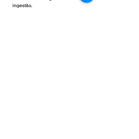
ingestão.
· Não reutilizar a
embalagem.
Ainda não há avaliações
Compartilhe sua opinião. Seja o
primeiro a deixar uma
avaliação.
Avaliar
Assistec - Araujo & Silva Comercio Varejista de