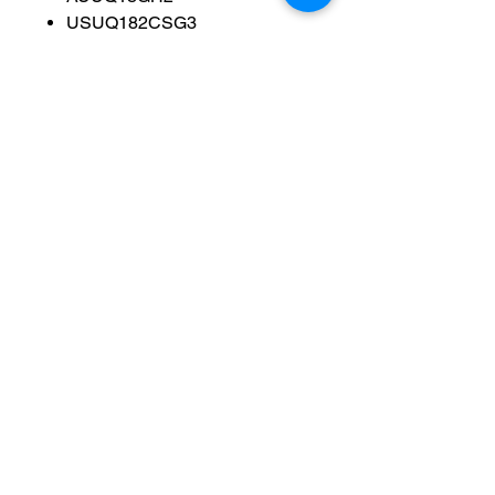
USUQ182CSG3
USUQ182CSZ2
USUW182CSG3
USUW182CSZ2
Ainda não há avaliações
Compartilhe sua opinião. Seja o
primeiro a deixar uma
avaliação.
Avaliar
Assistec - Araujo & Silva Comercio Varejista de