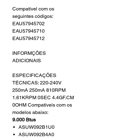
Compatível com os
seguintes códigos:
EAU57945702
EAU57945710
EAU57945712
INFORMÇÕES
ADICIONAIS
ESPECIFICAÇÕES
TÉCNICAS: 220-240V
250mA 250mA 810RPM
1.61KRPM 0SEC 4.4GF.CM
0OHM Compatíveis com os
modelos abaixo:
9.000 Btus
ASUW092B1U0
ASUW092B4A0