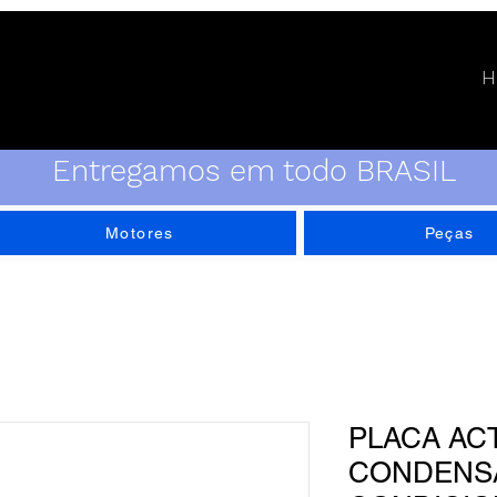
H
Entregamos em todo BRASIL
Motores
Peças
PLACA AC
CONDENS