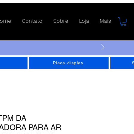
ome
Contato
Sobre
Loja
Mais
Placa-display
TPM DA
ADORA PARA AR