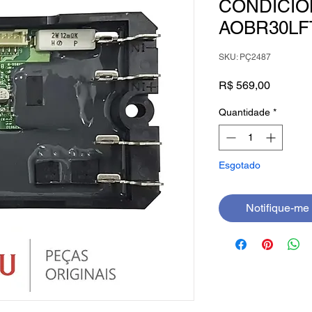
CONDICIO
AOBR30LF
SKU: PÇ2487
Preço
R$ 569,00
Quantidade
*
Esgotado
Notifique-me 