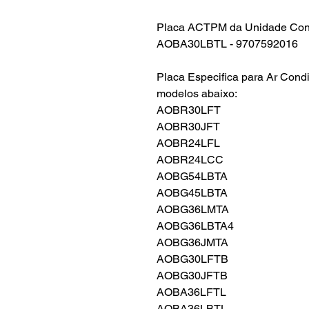
Placa ACTPM da Unidade Cond
AOBA30LBTL - 9707592016
Placa Especifica para Ar Condi
modelos abaixo:
AOBR30LFT
AOBR30JFT
AOBR24LFL
AOBR24LCC
AOBG54LBTA
AOBG45LBTA
AOBG36LMTA
AOBG36LBTA4
AOBG36JMTA
AOBG30LFTB
AOBG30JFTB
AOBA36LFTL
AOBA36LBTL