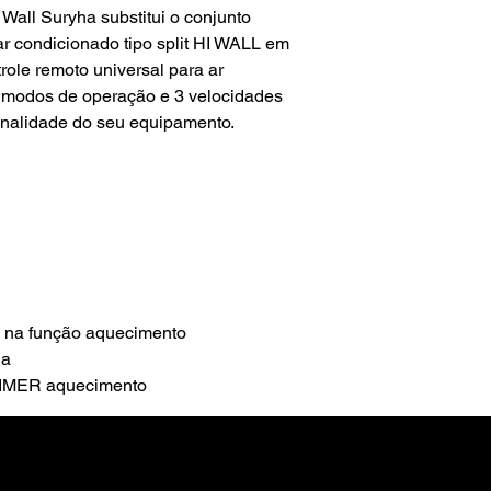
 Wall Suryha substitui o conjunto
 ar condicionado tipo split HI WALL em
role remoto universal para ar
 5 modos de operação e 3 velocidades
ginalidade do seu equipamento.
o na função aquecimento
da
 TIMER aquecimento
o numérico
 máquinas maiores, recomenda-se uso