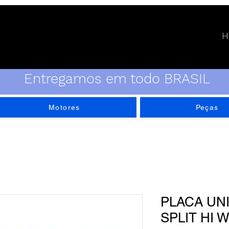
H
Entregamos em todo BRASIL
Motores
Peças
PLACA UN
SPLIT HI 