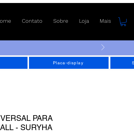
ome
Contato
Sobre
Loja
Mais
Placa-display
IVERSAL PARA
WALL - SURYHA