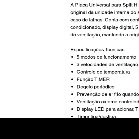
A Placa Universal para Split Hi
original da unidade interna do
caso de falhas. Conta com cont
condicionado, display digital,
de ventilação, mantendo a ori
Especificações Técnicas
5 modos de funcionamento
3 velocidades de ventilação
Controle de temperatura
Função TIMER
Degelo periódico
Prevenção de ar frio quand
Ventilação externa controla
Display LED para acionar,
Timer liga/desliga
FLIP para proteger o teclad
Funciona até 24BTUs, para
de contador