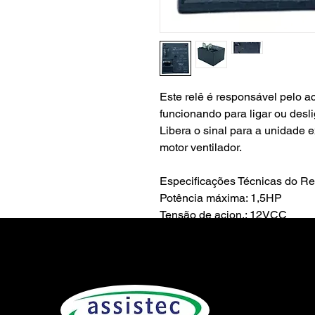
Este relê é responsável pelo 
funcionando para ligar ou desli
Libera o sinal para a unidade e
motor ventilador.
Especificações Técnicas do Re
Potência máxima: 1,5HP
Tensão de acion.: 12VCC
Corrente máxima: 30A
Temperatura de trabalho: -40 a
Potência nominal da bobina: 0