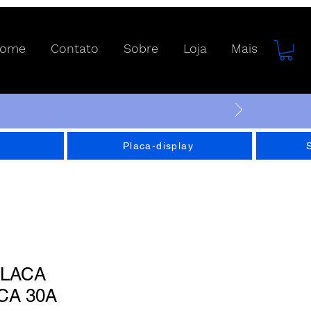
ome
Contato
Sobre
Loja
Mais
Placa-display
PLACA
CA 30A