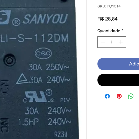
SKU: PÇ1314
Preço
R$ 28,84
Quantidade
*
Adic