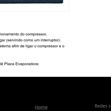
acionamento do compressor,
gar (servindo como um interruptor).
xterna afim de ligar o compressor e o
lê Placa Evaporadora:
 85° C
,9W
Ainda não há avaliações
Redes s
Home