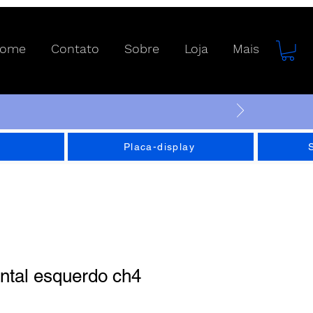
ome
Contato
Sobre
Loja
Mais
Placa-display
ntal esquerdo ch4