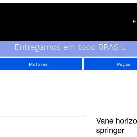
H
Entregamos em todo BRASIL
Motores
Peças
Vane horizo
springer